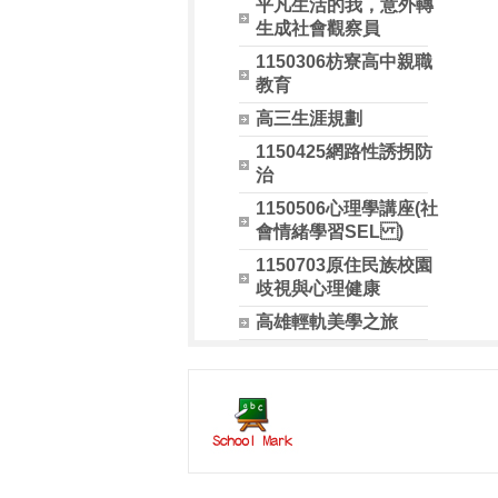
平凡生活的我，意外轉
生成社會觀察員
1150306枋寮高中親職
教育
高三生涯規劃
1150425網路性誘拐防
治
1150506心理學講座(社
會情緒學習SEL )
1150703原住民族校園
歧視與心理健康
高雄輕軌美學之旅