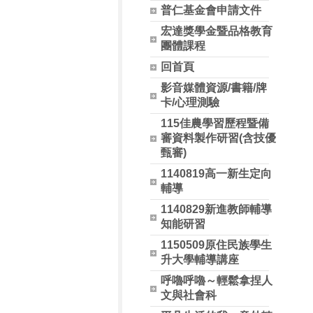
普仁基金會申請文件
宏達獎學金暨品格教育
團體課程
回首頁
影音媒體資源/書籍/牌
卡/心理測驗
115佳農學習歷程暨備
審資料製作研習(含技優
甄審)
1140819高一新生定向
輔導
1140829新進教師輔導
知能研習
1150509原住民族學生
升大學輔導講座
呼嚕呼嚕～輕鬆拿捏人
文與社會科