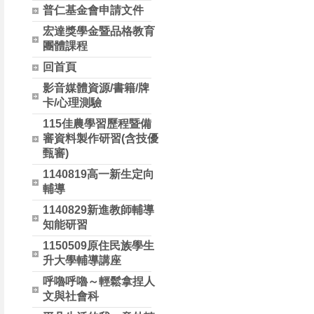
普仁基金會申請文件
宏達獎學金暨品格教育
團體課程
回首頁
影音媒體資源/書籍/牌
卡/心理測驗
115佳農學習歷程暨備
審資料製作研習(含技優
甄審)
1140819高一新生定向
輔導
1140829新進教師輔導
知能研習
1150509原住民族學生
升大學輔導講座
呼嚕呼嚕～輕鬆拿捏人
文與社會科