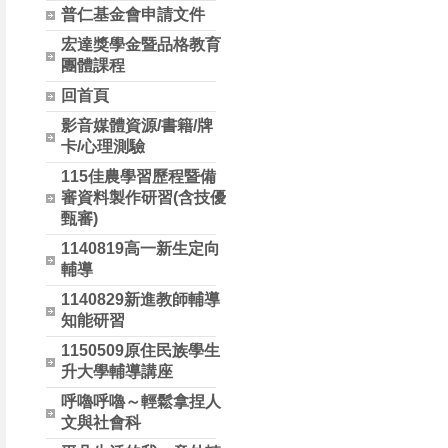
普仁基金會申請文件
宏達獎學金暨品格教育
團體課程
回首頁
影音媒體資源/書籍/牌
卡/心理測驗
115佳農學習歷程暨備
審資料製作研習(含技優
甄審)
1140819高一新生定向
輔導
1140829新進教師輔導
知能研習
1150509原住民族學生
升大學輔導講座
呼嚕呼嚕～輕鬆拿捏人
文與社會科