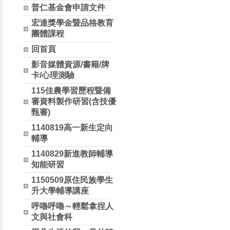
普仁基金會申請文件
宏達獎學金暨品格教育
團體課程
回首頁
影音媒體資源/書籍/牌
卡/心理測驗
115佳農學習歷程暨備
審資料製作研習(含技優
甄審)
1140819高一新生定向
輔導
1140829新進教師輔導
知能研習
1150509原住民族學生
升大學輔導講座
呼嚕呼嚕～輕鬆拿捏人
文與社會科