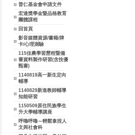
普仁基金會申請文件
宏達獎學金暨品格教育
團體課程
回首頁
影音媒體資源/書籍/牌
卡/心理測驗
115佳農學習歷程暨備
審資料製作研習(含技優
甄審)
1140819高一新生定向
輔導
1140829新進教師輔導
知能研習
1150509原住民族學生
升大學輔導講座
呼嚕呼嚕～輕鬆拿捏人
文與社會科