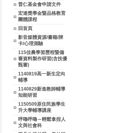
普仁基金會申請文件
宏達獎學金暨品格教育
團體課程
回首頁
影音媒體資源/書籍/牌
卡/心理測驗
115佳農學習歷程暨備
審資料製作研習(含技優
甄審)
1140819高一新生定向
輔導
1140829新進教師輔導
知能研習
1150509原住民族學生
升大學輔導講座
呼嚕呼嚕～輕鬆拿捏人
文與社會科