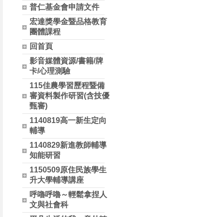
普仁基金會申請文件
宏達獎學金暨品格教育
團體課程
回首頁
影音媒體資源/書籍/牌
卡/心理測驗
115佳農學習歷程暨備
審資料製作研習(含技優
甄審)
1140819高一新生定向
輔導
1140829新進教師輔導
知能研習
1150509原住民族學生
升大學輔導講座
呼嚕呼嚕～輕鬆拿捏人
文與社會科