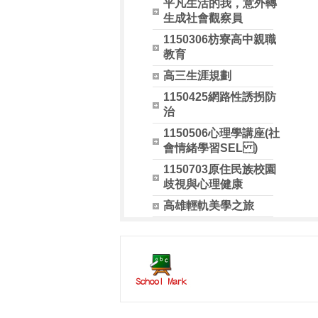
平凡生活的我，意外轉
生成社會觀察員
1150306枋寮高中親職
教育
高三生涯規劃
1150425網路性誘拐防
治
1150506心理學講座(社
會情緒學習SEL )
1150703原住民族校園
歧視與心理健康
高雄輕軌美學之旅