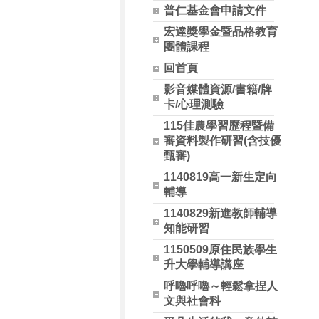
普仁基金會申請文件
宏達獎學金暨品格教育
團體課程
回首頁
影音媒體資源/書籍/牌
卡/心理測驗
115佳農學習歷程暨備
審資料製作研習(含技優
甄審)
1140819高一新生定向
輔導
1140829新進教師輔導
知能研習
1150509原住民族學生
升大學輔導講座
呼嚕呼嚕～輕鬆拿捏人
文與社會科