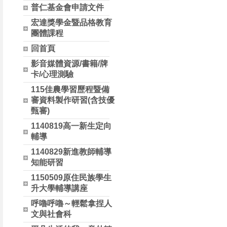
普仁基金會申請文件
宏達獎學金暨品格教育
團體課程
回首頁
影音媒體資源/書籍/牌
卡/心理測驗
115佳農學習歷程暨備
審資料製作研習(含技優
甄審)
1140819高一新生定向
輔導
1140829新進教師輔導
知能研習
1150509原住民族學生
升大學輔導講座
呼嚕呼嚕～輕鬆拿捏人
文與社會科