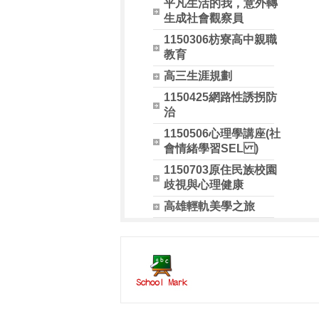
平凡生活的我，意外轉
生成社會觀察員
1150306枋寮高中親職
教育
高三生涯規劃
1150425網路性誘拐防
治
1150506心理學講座(社
會情緒學習SEL )
1150703原住民族校園
歧視與心理健康
高雄輕軌美學之旅