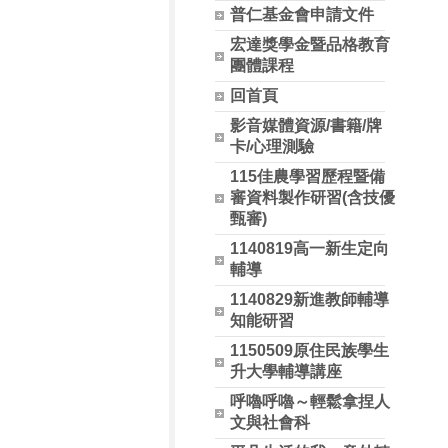
普仁基金會申請文件
宏達獎學金暨品格教育
團體課程
回首頁
影音媒體資源/書籍/牌
卡/心理測驗
115佳農學習歷程暨備
審資料製作研習(含技優
甄審)
1140819高一新生定向
輔導
1140829新進教師輔導
知能研習
1150509原住民族學生
升大學輔導講座
呼嚕呼嚕～輕鬆拿捏人
文與社會科