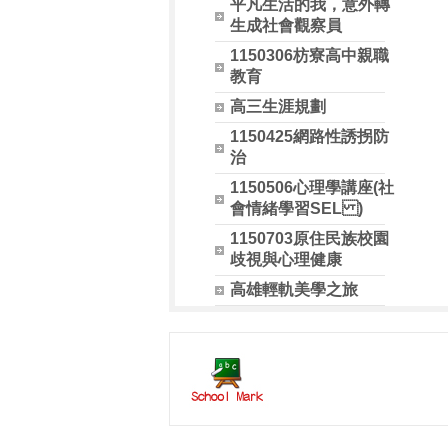
平凡生活的我，意外轉
生成社會觀察員
1150306枋寮高中親職
教育
高三生涯規劃
1150425網路性誘拐防
治
1150506心理學講座(社
會情緒學習SEL )
1150703原住民族校園
歧視與心理健康
高雄輕軌美學之旅