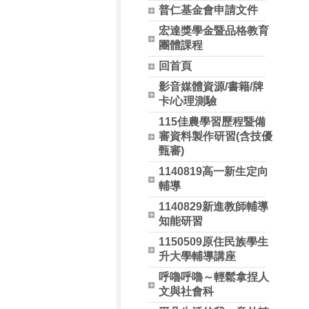
普仁基金會申請文件
宏達獎學金暨品格教育
團體課程
回首頁
影音媒體資源/書籍/牌
卡/心理測驗
115佳農學習歷程暨備
審資料製作研習(含技優
甄審)
1140819高一新生定向
輔導
1140829新進教師輔導
知能研習
1150509原住民族學生
升大學輔導講座
呼嚕呼嚕～輕鬆拿捏人
文與社會科