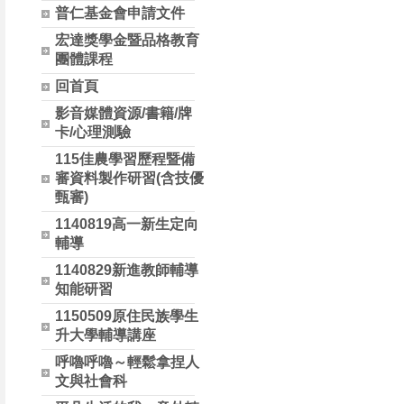
普仁基金會申請文件
宏達獎學金暨品格教育
團體課程
回首頁
影音媒體資源/書籍/牌
卡/心理測驗
115佳農學習歷程暨備
審資料製作研習(含技優
甄審)
1140819高一新生定向
輔導
1140829新進教師輔導
知能研習
1150509原住民族學生
升大學輔導講座
呼嚕呼嚕～輕鬆拿捏人
文與社會科