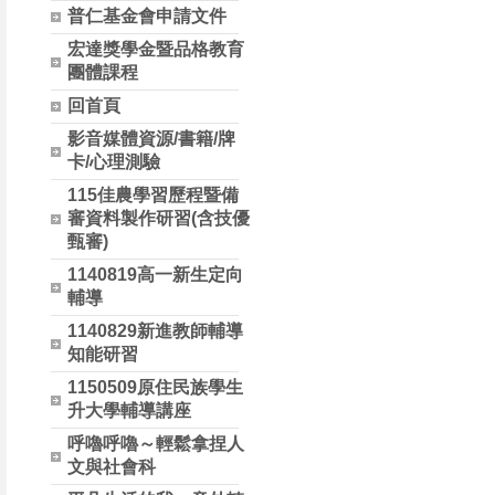
普仁基金會申請文件
宏達獎學金暨品格教育
團體課程
回首頁
影音媒體資源/書籍/牌
卡/心理測驗
115佳農學習歷程暨備
審資料製作研習(含技優
甄審)
1140819高一新生定向
輔導
1140829新進教師輔導
知能研習
1150509原住民族學生
升大學輔導講座
呼嚕呼嚕～輕鬆拿捏人
文與社會科