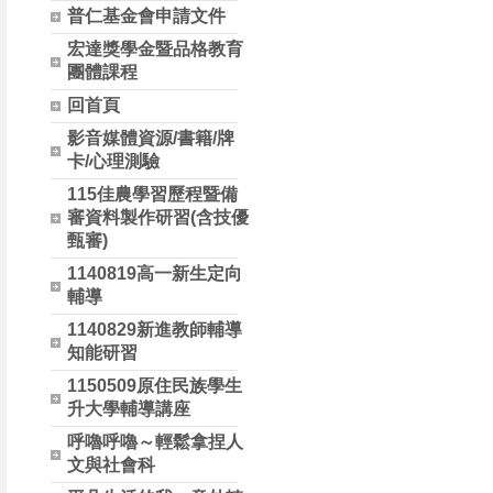
普仁基金會申請文件
宏達獎學金暨品格教育
團體課程
回首頁
影音媒體資源/書籍/牌
卡/心理測驗
115佳農學習歷程暨備
審資料製作研習(含技優
甄審)
1140819高一新生定向
輔導
1140829新進教師輔導
知能研習
1150509原住民族學生
升大學輔導講座
呼嚕呼嚕～輕鬆拿捏人
文與社會科